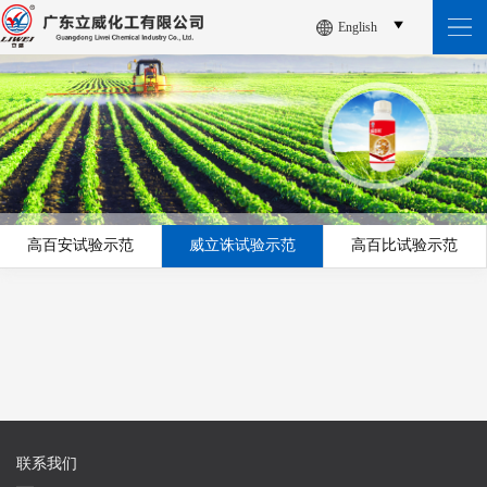
English
高百安试验示范
威立诛试验示范
高百比试验示范
联系我们