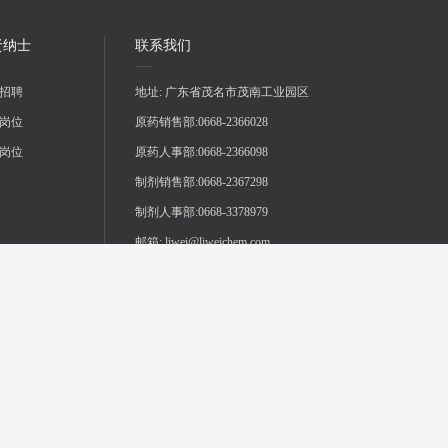
贤纳士
联系我们
招聘
地址:
广东省茂名市茂南工业园区
岗位
原药销售部:
0668-2366028
岗位
原药人事部:
0668-2366098
制剂销售部:
0668-2367298
制剂人事部:
0668-3378979
邮箱:
liwei@liweichem.com
进出口销售部:
+86(020)-87376285
进出口业务邮箱:
zsz@liweichem.net
©2010-2020 Guangdong Liwei Chemical ALL RIGHTS RESERVED