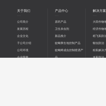
关于我们
产品中心
解决方案
公司简介
原药产品
大田作物
发展历程
卫生杀虫剂
经济作物
企业文化
新品推介
稻飞虱防
子公司介绍
蚊蝇孳生地控制产品
蚜虫防治
公司环境
蚊蝇蟑成虫控制喷洒产
粉虱解决
企业荣誉
品
木虱防治
杀蟑杀蝇杀蚁饵剂产品
螨类解决
灭鼠产品
菊酯系列
版权所有：广东立威化工有限公司
网站建设 : 唯诺科技