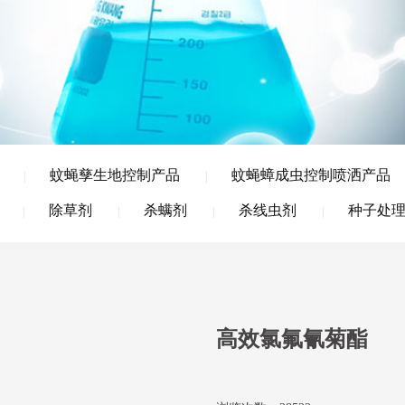
蚊蝇孳生地控制产品
蚊蝇蟑成虫控制喷洒产品
|
|
除草剂
杀螨剂
杀线虫剂
种子处
|
|
|
|
高效氯氟氰菊酯