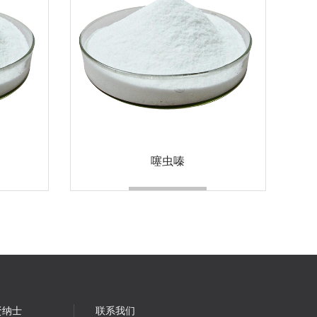
噻虫嗪
贤纳士
联系我们