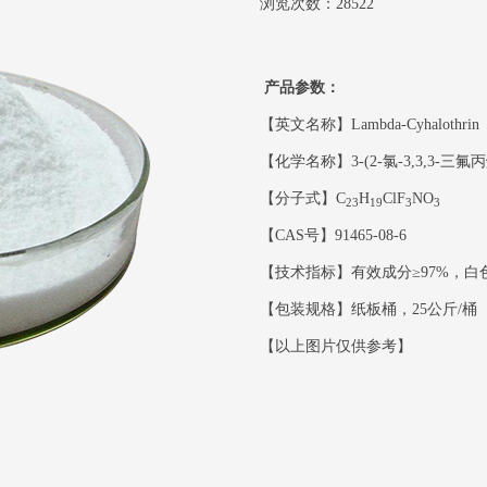
浏览次数：28522
产品参数：
【英文名称】Lambda-Cyhalothrin
【化学名称】3-(2-氯-3,3,3-三
【分子式】C
H
ClF
NO
23
19
3
3
【CAS号】91465-08-6
【技术指标】有效成分≥97%，白
【包装规格】纸板桶，25公斤/桶
【以上图片仅供参考】