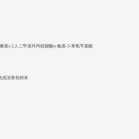
氟丙烯基)-2,2-二甲基环丙烷羧酸α-氰基-3-苯氧苄基酯
色或淡黄色粉末