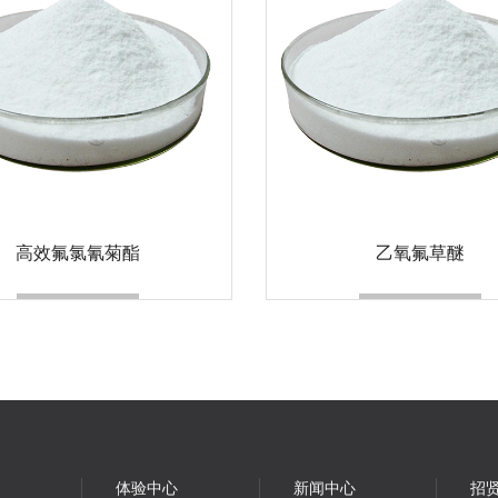
高效氟氯氰菊酯
乙氧氟草醚
体验中心
新闻中心
招